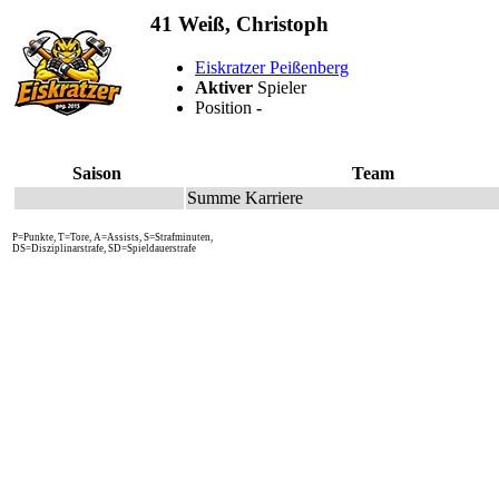
41 Weiß, Christoph
Eiskratzer Peißenberg
Aktiver
Spieler
Position
-
Saison
Team
Summe Karriere
P=Punkte, T=Tore, A=Assists, S=Strafminuten,
DS=Disziplinarstrafe, SD=Spieldauerstrafe