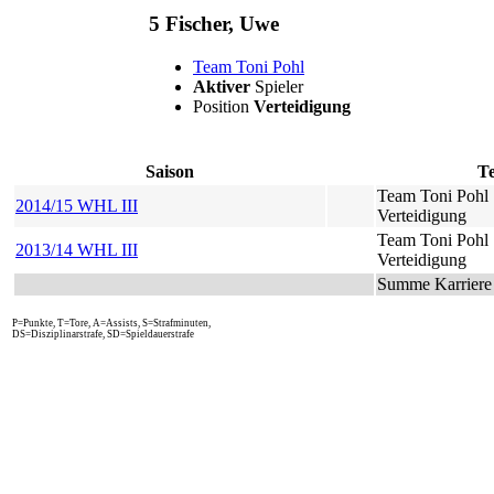
5 Fischer, Uwe
Team Toni Pohl
Aktiver
Spieler
Position
Verteidigung
Saison
T
Team Toni Pohl
2014/15 WHL III
Verteidigung
Team Toni Pohl
2013/14 WHL III
Verteidigung
Summe Karriere
P=Punkte, T=Tore, A=Assists, S=Strafminuten,
DS=Disziplinarstrafe, SD=Spieldauerstrafe