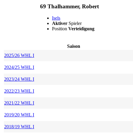
69 Thalhammer, Robert
Isels
Aktiver
Spieler
Position
Verteidigung
Saison
2025/26 WHL I
2024/25 WHL I
2023/24 WHL I
2022/23 WHL I
2021/22 WHL I
2019/20 WHL I
2018/19 WHL I