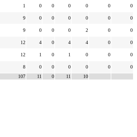
1
0
0
0
0
0
0
9
0
0
0
0
0
0
9
0
0
0
2
0
0
12
4
0
4
4
0
0
12
1
0
1
0
0
0
8
0
0
0
0
0
0
107
11
0
11
10