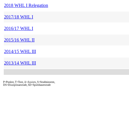
2018 WHL I Relegation
2017/18 WHL I
2016/17 WHL I
2015/16 WHL II
2014/15 WHL III
2013/14 WHL III
P=Punkte, T=Tore, A=Assists, S=Strafminuten,
DS=Disziplinarstrafe, SD=Spieldauerstrafe