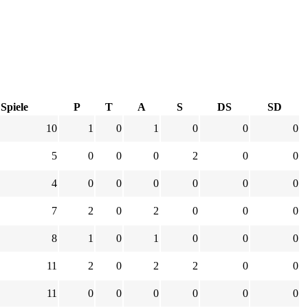
Spiele
P
T
A
S
DS
SD
10
1
0
1
0
0
0
5
0
0
0
2
0
0
4
0
0
0
0
0
0
7
2
0
2
0
0
0
8
1
0
1
0
0
0
11
2
0
2
2
0
0
11
0
0
0
0
0
0