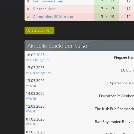
Ferchensee Buam
7
:
17
12
5
Riegsee Haie
7
:
17
12
R
Allrounders 80 Murnau
5
:
19
12
A
Alle Statistiken
Aktuelle Spiele der Saison
18.03.2026
Riegsee Hai
WHL I Relegation
17.03.2026
EC Etti
WHL II Relegation
15.03.2026
EC Spatzenhause
WHL III
14.03.2026
Eiskratzer Peißenbe
WHL III
12.03.2026
The Irish Pub Shamroc
WHL II
07.03.2026
Bad Bayersoien Beaver
WHL II
07.03.2026