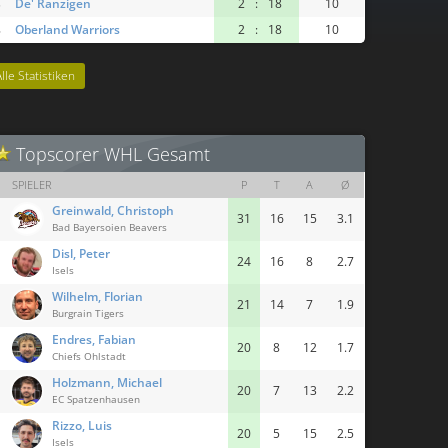
De' Ranzigen
2
:
18
10
5
Oberland Warriors
2
:
18
10
6
Alle Statistiken
Topscorer WHL Gesamt
SPIELER
P
T
A
Ø
Greinwald, Christoph
31
16
15
3.1
Bad Bayersoien Beavers
Disl, Peter
24
16
8
2.7
Isels
Wilhelm, Florian
21
14
7
1.9
Burgrain Tigers
Endres, Fabian
20
8
12
1.7
Chiefs Ohlstadt
Holzmann, Michael
20
7
13
2.2
EC Spatzenhausen
Rizzo, Luis
20
5
15
2.5
Isels