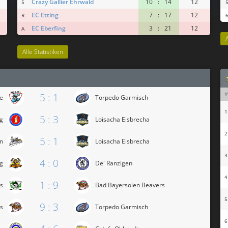
Crazy Gallier Ehrwald
10
:
14
12
5
EC Etting
7
:
17
12
R
EC Eberfing
3
:
21
12
A
Alle Statistiken
#
5 : 1
e
Torpedo Garmisch
1
5 : 3
ng
Loisacha Eisbrecha
2
5 : 1
n
Loisacha Eisbrecha
3
4 : 0
rg
De' Ranzigen
4
1 : 9
ks
Bad Bayersoien Beavers
5
9 : 3
s
Torpedo Garmisch
6