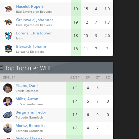
Haseidl, Rupert
19
15
4
1.9
Bad Bayersoien Beavers
Greinwald, Johannes
19
12
7
1.7
Bad Bayersoien Beavers
Lorenz, Christopher
18
15
3
2.6
Isels
Biersack, Johann
18
11
7
2
0
Loisacha Eisbrecha
Top Torhüter WHL
SPIELER
GT/SP
SP
GT
SO
Pisano, Dani
1.3
4
5
1
Chiefs Ohlstadt
Miller, Anton
1.4
5
7
0
EC Spatzenhausen
Bergmann, Fedor
1.5
6
9
0
Torpedo Garmisch
Moritz, Benedikt
1.8
4
7
1
Torpedo Garmisch
Bichler, Manuel