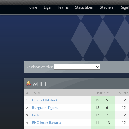
Home
Liga
Teams
Statistiken
Stadien
Rege
» Saison wählen
WHL I
#
TEAM
PUNKTE
SPIELE
Chiefs Ohlstadt
19
:
5
12
1
Burgrain Tigers
18
:
6
12
2
Isels
17
:
7
12
3
EHC Inter Bavaria
11
:
13
12
4