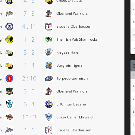
4 : 6
ia
Chiefs Ohlstadt
7
7 : 3
n
Oberland Warriors
8
4 : 11
n
Eisdeife Oberhausen
9
1 : 2
ng
The Irish Pub Shamrocks
1
3 : 2
dt
Riegsee Haie
4 : 4
dt
Burgrain Tigers
#
2 : 10
ng
Torpedo Garmisch
1
3 : 0
ha
Oberland Warriors
2
6 : 4
ls
EHC Inter Bavaria
3
10 : 3
s
Crazy Gallier Ehrwald
4
4 : 1
n
Eisdeife Oberhausen