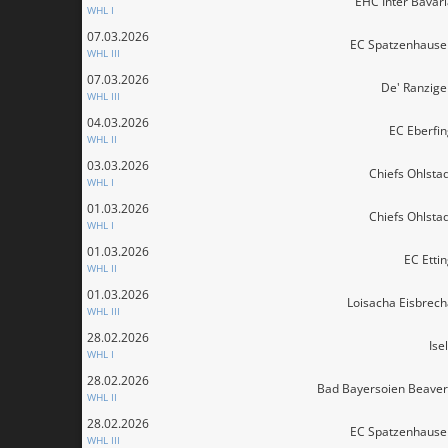
EHC Inter Bavar
WHL I
07.03.2026
EC Spatzenhause
WHL III
07.03.2026
De' Ranzige
WHL III
04.03.2026
EC Eberfi
WHL II
03.03.2026
Chiefs Ohlsta
WHL I
01.03.2026
Chiefs Ohlsta
WHL I
01.03.2026
EC Etti
WHL II
01.03.2026
Loisacha Eisbrec
WHL III
28.02.2026
Ise
WHL I
28.02.2026
Bad Bayersoien Beaver
WHL II
28.02.2026
EC Spatzenhause
WHL III