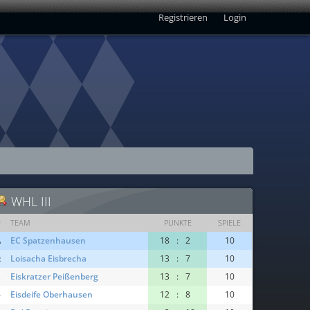
Registrieren
Login
WHL III
#
TEAM
PUNKTE
SPIELE
EC Spatzenhausen
18
:
2
10
A
Loisacha Eisbrecha
13
:
7
10
R
Eiskratzer Peißenberg
13
:
7
10
3
Eisdeife Oberhausen
12
:
8
10
4