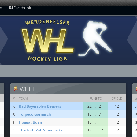
ln
Facebook
WHL II
#
TEAM
PUNKTE
SPIELE
Bad Bayersoien Beavers
22
:
2
12
A
Torpedo Garmisch
17
:
7
12
R
Hoagat Buam
13
:
11
12
3
The Irish Pub Shamrocks
12
:
12
12
4